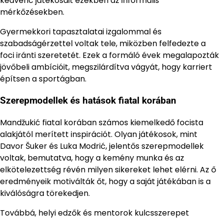
kedvenc játékosait ezekben az informális
mérkőzésekben.
Gyermekkori tapasztalatai izgalommal és
szabadságérzettel voltak tele, miközben felfedezte a
foci iránti szeretetét. Ezek a formáló évek megalapozták
jövőbeli ambícióit, megszilárdítva vágyát, hogy karriert
építsen a sportágban.
Szerepmodellek és hatások fiatal korában
Mandžukić fiatal korában számos kiemelkedő focista
alakjától merített inspirációt. Olyan játékosok, mint
Davor Šuker és Luka Modrić, jelentős szerepmodellek
voltak, bemutatva, hogy a kemény munka és az
elkötelezettség révén milyen sikereket lehet elérni. Az ő
eredményeik motiválták őt, hogy a saját játékában is a
kiválóságra törekedjen.
Továbbá, helyi edzők és mentorok kulcsszerepet