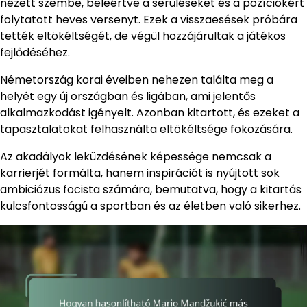
nézett szembe, beleértve a sérüléseket és a pozíciókért
folytatott heves versenyt. Ezek a visszaesések próbára
tették eltökéltségét, de végül hozzájárultak a játékos
fejlődéséhez.
Németország korai éveiben nehezen találta meg a
helyét egy új országban és ligában, ami jelentős
alkalmazkodást igényelt. Azonban kitartott, és ezeket a
tapasztalatokat felhasználta eltökéltsége fokozására.
Az akadályok leküzdésének képessége nemcsak a
karrierjét formálta, hanem inspirációt is nyújtott sok
ambiciózus focista számára, bemutatva, hogy a kitartás
kulcsfontosságú a sportban és az életben való sikerhez.