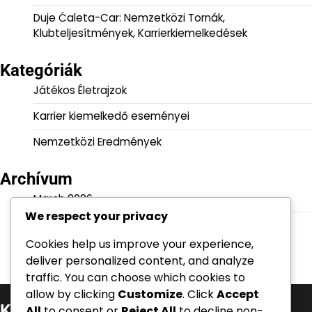
Duje Ćaleta-Car: Nemzetközi Tornák,
Klubteljesítmények, Karrierkiemelkedések
Kategóriák
Játékos Életrajzok
Karrier kiemelkedő eseményei
Nemzetközi Eredmények
Archívum
March 2026
We respect your privacy
February 2026
Cookies help us improve your experience,
deliver personalized content, and analyze
traffic. You can choose which cookies to
allow by clicking
Customize
. Click
Accept
Kategóriák
All
to consent or
Reject All
to decline non-