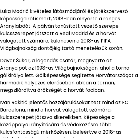
Luka Modrić kivételes látásmódjáról és játékszervező
képességeiről ismert, 2018-ban elnyerte a rangos
Aranylabdát. A pályán tanúsított vezető szerepe
kulcsszerepet játszott a Real Madrid és a horvát
válogatott számára, különösen a 2018-as FIFA
Világbajnokság döntőjéig tartó menetelésük során.
Davor Šuker, a legendás csatár, megnyerte az
Aranycipőt az 1998-as Világbajnokságon, ahol a torna
gólkirálya lett. Gólképessége segítette Horvátországot a
harmadik helyezés elérésében abban a tornán,
megszilárdítva örökségét a horvát fociban.
Ivan Rakitić jelentős hozzájárulásokat tett mind az FC
Barcelona, mind a horvát válogatott számára,
kulcsszerepet játszva sikereikben. Képessége a
középpálya irányítására és védekezésre több
kulcsfontosságú mérkőzésen, beleértve a 2018-as