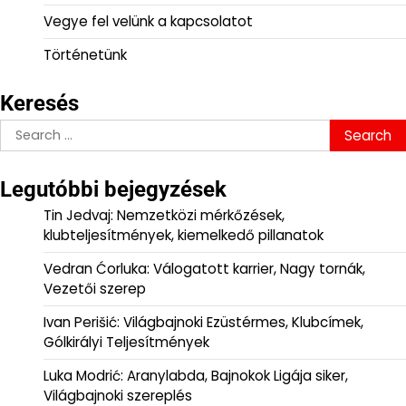
Vegye fel velünk a kapcsolatot
Történetünk
Keresés
Search
for:
Legutóbbi bejegyzések
Tin Jedvaj: Nemzetközi mérkőzések,
klubteljesítmények, kiemelkedő pillanatok
Vedran Ćorluka: Válogatott karrier, Nagy tornák,
Vezetői szerep
Ivan Perišić: Világbajnoki Ezüstérmes, Klubcímek,
Gólkirályi Teljesítmények
Luka Modrić: Aranylabda, Bajnokok Ligája siker,
Világbajnoki szereplés