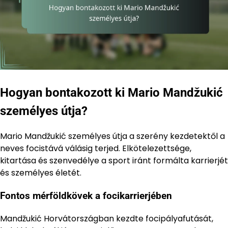
Hogyan bontakozott ki Mario Mandžukić
személyes útja?
Mario Mandžukić személyes útja a szerény kezdetektől a
neves focistává válásig terjed. Elkötelezettsége,
kitartása és szenvedélye a sport iránt formálta karrierjét
és személyes életét.
Fontos mérföldkövek a focikarrierjében
Mandžukić Horvátországban kezdte focipályafutását,