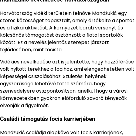
Horvátország vidéki területein felnőve Mandžukić egy
szoros közösséget tapasztalt, amely értékelte a sportot
és a fizikai aktivitást. A környezet baráti versenyt és
kölcsönös támogatást ösztönzött a fiatal sportolók
között. Ez a nevelés jelentős szerepet játszott
fejlődésében, mint focista.
Vidékies nevelkedése azt is jelentette, hogy hozzáférése
volt nyitott terekhez a focihoz, ami elengedhetetlen volt
képességei csiszolásához. Születési helyének
egyszerűsége lehetővé tette számára, hogy
szenvedélyére összpontosítson, anélkül hogy a városi
környezetekben gyakran előforduló zavaró tényezők
elvonják a figyelmét.
Családi támogatás focis karrierjében
Mandžukić családja alapköve volt focis karrierjének,