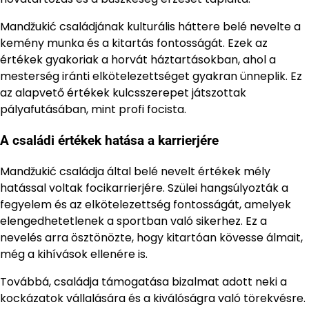
Mandžukić családjának kulturális háttere belé nevelte a
kemény munka és a kitartás fontosságát. Ezek az
értékek gyakoriak a horvát háztartásokban, ahol a
mesterség iránti elkötelezettséget gyakran ünneplik. Ez
az alapvető értékek kulcsszerepet játszottak
pályafutásában, mint profi focista.
A családi értékek hatása a karrierjére
Mandžukić családja által belé nevelt értékek mély
hatással voltak focikarrierjére. Szülei hangsúlyozták a
fegyelem és az elkötelezettség fontosságát, amelyek
elengedhetetlenek a sportban való sikerhez. Ez a
nevelés arra ösztönözte, hogy kitartóan kövesse álmait,
még a kihívások ellenére is.
Továbbá, családja támogatása bizalmat adott neki a
kockázatok vállalására és a kiválóságra való törekvésre.