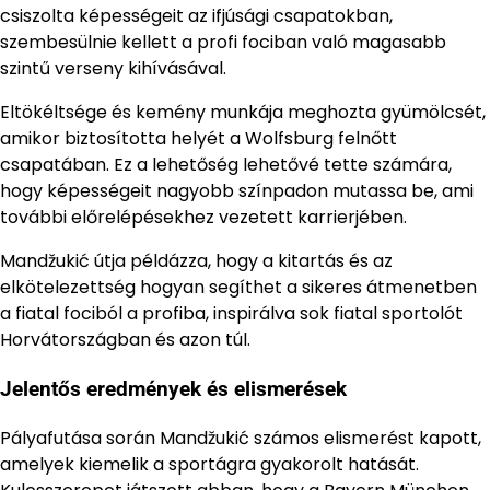
csiszolta képességeit az ifjúsági csapatokban,
szembesülnie kellett a profi fociban való magasabb
szintű verseny kihívásával.
Eltökéltsége és kemény munkája meghozta gyümölcsét,
amikor biztosította helyét a Wolfsburg felnőtt
csapatában. Ez a lehetőség lehetővé tette számára,
hogy képességeit nagyobb színpadon mutassa be, ami
további előrelépésekhez vezetett karrierjében.
Mandžukić útja példázza, hogy a kitartás és az
elkötelezettség hogyan segíthet a sikeres átmenetben
a fiatal fociból a profiba, inspirálva sok fiatal sportolót
Horvátországban és azon túl.
Jelentős eredmények és elismerések
Pályafutása során Mandžukić számos elismerést kapott,
amelyek kiemelik a sportágra gyakorolt hatását.