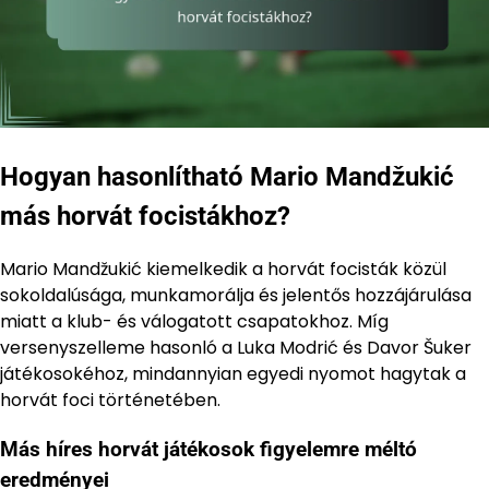
Hogyan hasonlítható Mario Mandžukić
más horvát focistákhoz?
Mario Mandžukić kiemelkedik a horvát focisták közül
sokoldalúsága, munkamorálja és jelentős hozzájárulása
miatt a klub- és válogatott csapatokhoz. Míg
versenyszelleme hasonló a Luka Modrić és Davor Šuker
játékosokéhoz, mindannyian egyedi nyomot hagytak a
horvát foci történetében.
Más híres horvát játékosok figyelemre méltó
eredményei