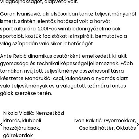
Világbajnokságot, alapvető volt.
Goran Ivanišević, aki elsősorban tenisz teljesítményeiről
ismert, szintén jelentős hatással volt a horvát
sportkultúrára. 2001-es wimbledoni győzelme sok
sportolót, köztük focistákat is inspirált, bemutatva a
világ színpadán való siker lehetőségét.
Ante Rebić dinamikus csatárként emelkedett ki, akit
gyorsasága és technikai képességei jellemeznek. Főbb
tornákon nyújtott teljesítménye összehasonlításra
késztette Mandžukić-csal, különösen a nyomás alatt
való teljesítményük és a válogatott számára fontos
gólok szerzése terén.
Nikola Vlašić: Nemzetközi
Post
kitörés, klubbeli
Ivan Rakitić: Gyermekkor,
navigation
hozzájárulások,
Családi háttér, Oktatás
gólrekordok