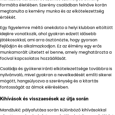
formálta életében. Szerény családban felnőve korán
megtanulta a kemény munka és az elkötelezettség
értékét.
Egy figyelemre méltó anekdota a helyi klubban eltöltött
idejére vonatkozik, ahol gyakran edzett idősebb
játékosokkal, ami arra ösztönözte, hogy gyorsan
fejlődjön és alkalmazkodjon. Ez az élmény egy erős
munkamorált ültetett el benne, amely meghatározta a
focival kapcsolatos hozzáállását.
Családja és gyökerei iránti elkötelezettsége továbbra is
nyilvánvaló, mivel gyakran a nevelkedését említi sikerei
mögött, hangsúlyozva a szerénység és a kitartás
fontosságát az álmok elérésében.
Kihívások és visszaesések az útja során
Mandžukić pályafutása során különböző kihívásokkal