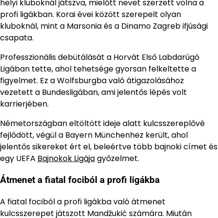
helyi kluboknál játszva, mielőtt nevet szerzett volna a
profi ligákban. Korai évei között szerepelt olyan
kluboknál, mint a Marsonia és a Dinamo Zagreb ifjúsági
csapata.
Professzionális debütálását a Horvát Első Labdarúgó
Ligában tette, ahol tehetsége gyorsan felkeltette a
figyelmet. Ez a Wolfsburgba való átigazolásához
vezetett a Bundesligában, ami jelentős lépés volt
karrierjében.
Németországban eltöltött ideje alatt kulcsszereplővé
fejlődött, végül a Bayern Münchenhez került, ahol
jelentős sikereket ért el, beleértve több bajnoki címet és
egy UEFA
Bajnokok Ligája
győzelmet.
Átmenet a fiatal fociból a profi ligákba
A fiatal fociból a profi ligákba való átmenet
kulcsszerepet játszott Mandžukić számára. Miután