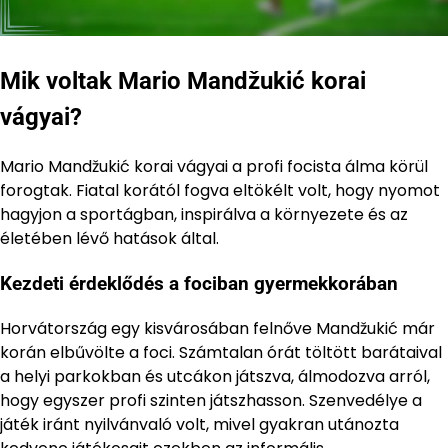
Mik voltak Mario Mandžukić korai
vágyai?
Mario Mandžukić korai vágyai a profi focista álma körül
forogtak. Fiatal korától fogva eltökélt volt, hogy nyomot
hagyjon a sportágban, inspirálva a környezete és az
életében lévő hatások által.
Kezdeti érdeklődés a fociban gyermekkorában
Horvátország egy kisvárosában felnőve Mandžukić már
korán elbűvölte a foci. Számtalan órát töltött barátaival
a helyi parkokban és utcákon játszva, álmodozva arról,
hogy egyszer profi szinten játszhasson. Szenvedélye a
játék iránt nyilvánvaló volt, mivel gyakran utánozta