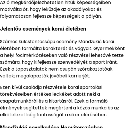
Az ő megkérdőjelezhetetlen hitük képességeiben
motiválta őt, hogy leküzdje az akadályokat és
folyamatosan fejlessze képességeit a pályán.
Jelentős események korai életében
Számos kulcsfontosságú esemény Mandžukić korai
életében formálta karakterét és vágyait. Gyermekként
a helyi focimérkőzéseken való részvétel lehetővé tette
számára, hogy kifejlessze szenvedélyét a sport iránt.
Ezek a tapasztalatok nem csupán szórakoztatóak
voltak; megalapozták jövőbeli karrierjét.
Ezen kívül családja részvétele korai sportolási
törekvéseiben értékes leckéket adott neki a
csapatmunkáról és a kitartásról. Ezek a formáló
élmények segítettek megérteni a közös munka és az
elkötelezettség fontosságát a siker elérésében.
Mandžukić nevelkedése Horvátországban