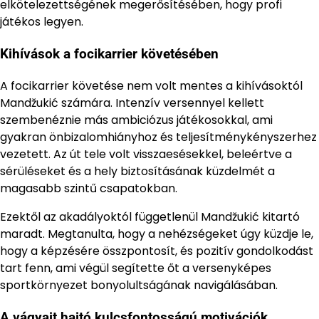
elkötelezettségének megerősítésében, hogy profi
játékos legyen.
Kihívások a focikarrier követésében
A focikarrier követése nem volt mentes a kihívásoktól
Mandžukić számára. Intenzív versennyel kellett
szembenéznie más ambiciózus játékosokkal, ami
gyakran önbizalomhiányhoz és teljesítménykényszerhez
vezetett. Az út tele volt visszaesésekkel, beleértve a
sérüléseket és a hely biztosításának küzdelmét a
magasabb szintű csapatokban.
Ezektől az akadályoktól függetlenül Mandžukić kitartó
maradt. Megtanulta, hogy a nehézségeket úgy küzdje le,
hogy a képzésére összpontosít, és pozitív gondolkodást
tart fenn, ami végül segítette őt a versenyképes
sportkörnyezet bonyolultságának navigálásában.
A vágyait hajtó kulcsfontosságú motivációk