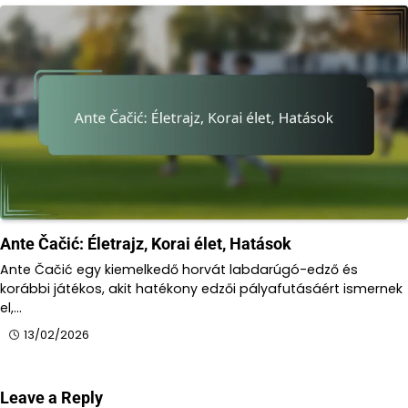
Ante Čačić: Életrajz, Korai élet, Hatások
Ante Čačić egy kiemelkedő horvát labdarúgó-edző és
korábbi játékos, akit hatékony edzői pályafutásáért ismernek
el,…
13/02/2026
Leave a Reply