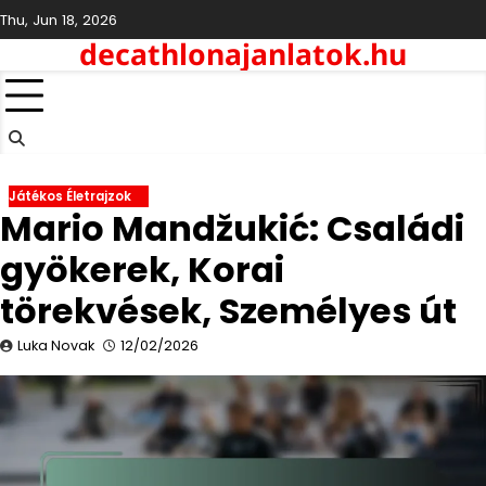
Skip
Thu, Jun 18, 2026
to
decathlonajanlatok.hu
content
Játékos Életrajzok
Mario Mandžukić: Családi
gyökerek, Korai
törekvések, Személyes út
Luka Novak
12/02/2026