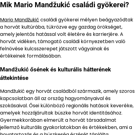
Mik Mario Mandžukić családi gyökerei?
Mario Mandžukić
családi gyökerei mélyen beágyazódtak
a horvát kultúrába, tükrözve egy gazdag örökséget,
amely jelentős hatással volt életére és karrierjére. A
horvát vidéken, támogató családi környezetben való
felnövése kulcsszerepet játszott vágyainak és
értékeinek formálásában.
Mandžukić ősének és kulturális hátterének
áttekintése
Mandžukić egy horvát családból származik, amely szoros
kapcsolatban áll az ország hagyományaival és
szokásaival. Ősei különböző regionális hatások keveréke,
amelyek hozzájárultak büszke horvát identitásához.
Gyermekkorában elmerült a horvát társadalmat
jellemző kulturális gyakorlatokban és értékekben, ami a
hovatartozás és a büszkeség érzését táplálta.