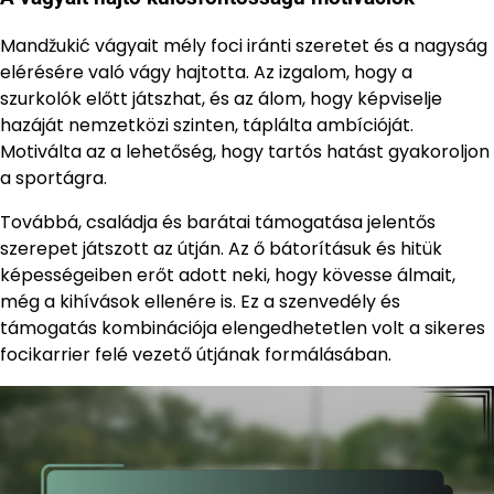
Mandžukić vágyait mély foci iránti szeretet és a nagyság
elérésére való vágy hajtotta. Az izgalom, hogy a
szurkolók előtt játszhat, és az álom, hogy képviselje
hazáját nemzetközi szinten, táplálta ambícióját.
Motiválta az a lehetőség, hogy tartós hatást gyakoroljon
a sportágra.
Továbbá, családja és barátai támogatása jelentős
szerepet játszott az útján. Az ő bátorításuk és hitük
képességeiben erőt adott neki, hogy kövesse álmait,
még a kihívások ellenére is. Ez a szenvedély és
támogatás kombinációja elengedhetetlen volt a sikeres
focikarrier felé vezető útjának formálásában.