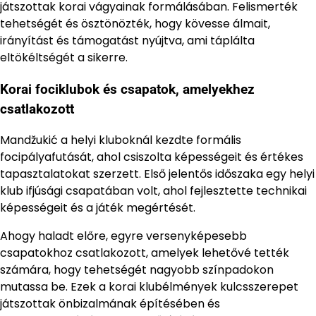
játszottak korai vágyainak formálásában. Felismerték
tehetségét és ösztönözték, hogy kövesse álmait,
irányítást és támogatást nyújtva, ami táplálta
eltökéltségét a sikerre.
Korai fociklubok és csapatok, amelyekhez
csatlakozott
Mandžukić a helyi kluboknál kezdte formális
focipályafutását, ahol csiszolta képességeit és értékes
tapasztalatokat szerzett. Első jelentős időszaka egy helyi
klub ifjúsági csapatában volt, ahol fejlesztette technikai
képességeit és a játék megértését.
Ahogy haladt előre, egyre versenyképesebb
csapatokhoz csatlakozott, amelyek lehetővé tették
számára, hogy tehetségét nagyobb színpadokon
mutassa be. Ezek a korai klubélmények kulcsszerepet
játszottak önbizalmának építésében és