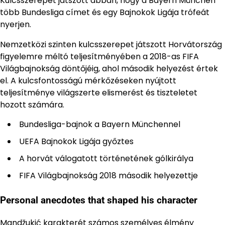
Kulcsszerepet játszott abban, hogy a Bayern München
több Bundesliga címet és egy Bajnokok Ligája trófeát
nyerjen.
Nemzetközi szinten kulcsszerepet játszott Horvátország
figyelemre méltó teljesítményében a 2018-as FIFA
Világbajnokság döntőjéig, ahol második helyezést értek
el. A kulcsfontosságú mérkőzéseken nyújtott
teljesítménye világszerte elismerést és tiszteletet
hozott számára.
Bundesliga-bajnok a Bayern Münchennel
UEFA Bajnokok Ligája győztes
A horvát válogatott történetének gólkirálya
FIFA Világbajnokság 2018 második helyezettje
Personal anecdotes that shaped his character
Mandžukić karakterét számos személyes élmény