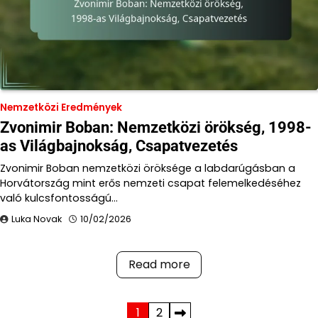
Nemzetközi Eredmények
Zvonimir Boban: Nemzetközi örökség, 1998-
as Világbajnokság, Csapatvezetés
Zvonimir Boban nemzetközi öröksége a labdarúgásban a
Horvátország mint erős nemzeti csapat felemelkedéséhez
való kulcsfontosságú…
Luka Novak
10/02/2026
Read more
Posts
1
2