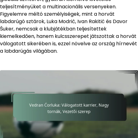
teljesítményüket a multinacionális versenyeken.
Figyelemre méltó személyiségek, mint a horvát
labdarúgó sztárok, Luka Modrić, Ivan Rakitić és Davor
Šuker, nemcsak a klubjátékban teljesítettek
kiemelkedően, hanem kulcsszerepet játszottak a horvát
válogatott sikerében is, ezzel növelve az ország hírnevét
a labdarúgás világában.