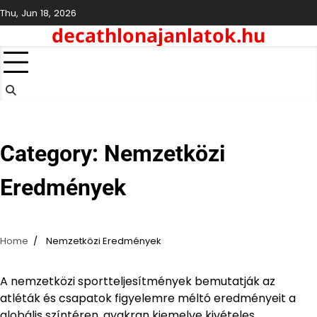
Skip
Thu, Jun 18, 2026
to
decathlonajanlatok.hu
content
Category:
Nemzetközi
Eredmények
Home
Nemzetközi Eredmények
A nemzetközi sportteljesítmények bemutatják az
atléták és csapatok figyelemre méltó eredményeit a
globális színtéren, gyakran kiemelve kivételes