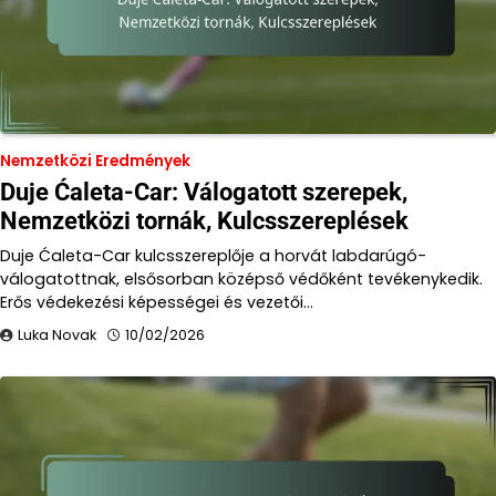
Nemzetközi Eredmények
Duje Ćaleta-Car: Válogatott szerepek,
Nemzetközi tornák, Kulcsszereplések
Duje Ćaleta-Car kulcsszereplője a horvát labdarúgó-
válogatottnak, elsősorban középső védőként tevékenykedik.
Erős védekezési képességei és vezetői…
Luka Novak
10/02/2026