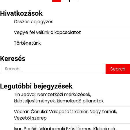
pagination
Hivatkozások
Összes bejegyzés
Vegye fel velünk a kapcsolatot
Történetünk
Keresés
Search
for:
Legutóbbi bejegyzések
Tin Jedvaj: Nemzetközi mérkőzések,
klubteljesítmények, kiemelkedő pillanatok
Vedran Ćorluka: Válogatott karrier, Nagy tornák,
Vezetői szerep
Ivan Perišić: Világbajnoki Ezüstérmes, Klubcímek,