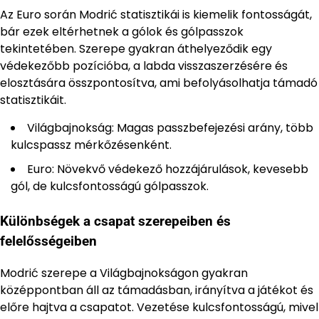
Az Euro során Modrić statisztikái is kiemelik fontosságát,
bár ezek eltérhetnek a gólok és gólpasszok
tekintetében. Szerepe gyakran áthelyeződik egy
védekezőbb pozícióba, a labda visszaszerzésére és
elosztására összpontosítva, ami befolyásolhatja támadó
statisztikáit.
Világbajnokság: Magas passzbefejezési arány, több
kulcspassz mérkőzésenként.
Euro: Növekvő védekező hozzájárulások, kevesebb
gól, de kulcsfontosságú gólpasszok.
Különbségek a csapat szerepeiben és
felelősségeiben
Modrić szerepe a Világbajnokságon gyakran
középpontban áll az támadásban, irányítva a játékot és
előre hajtva a csapatot. Vezetése kulcsfontosságú, mivel