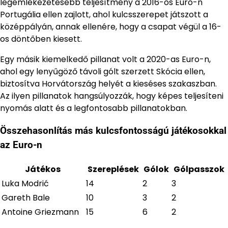
legemlékezetesebb teljesítmény a 2016-os Euro-n
Portugália ellen zajlott, ahol kulcsszerepet játszott a
középpályán, annak ellenére, hogy a csapat végül a 16-
os döntőben kiesett.
Egy másik kiemelkedő pillanat volt a 2020-as Euro-n,
ahol egy lenyűgöző távoli gólt szerzett Skócia ellen,
biztosítva Horvátország helyét a kieséses szakaszban.
Az ilyen pillanatok hangsúlyozzák, hogy képes teljesíteni
nyomás alatt és a legfontosabb pillanatokban.
Összehasonlítás más kulcsfontosságú játékosokkal
az Euro-n
Játékos
Szereplések
Gólok
Gólpasszok
Luka Modrić
14
2
3
Gareth Bale
10
3
2
Antoine Griezmann
15
6
2