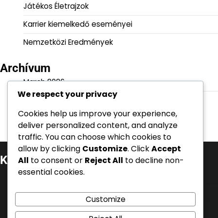
Játékos Életrajzok
Karrier kiemelkedő eseményei
Nemzetközi Eredmények
Archívum
March 2026
We respect your privacy
February 2026
Cookies help us improve your experience,
deliver personalized content, and analyze
traffic. You can choose which cookies to
allow by clicking
Customize
. Click
Accept
Kategóriák
All
to consent or
Reject All
to decline non-
essential cookies.
Játékos Életrajzok
Karrier kiemelkedő eseményei
Customize
Nemzetközi Eredmények