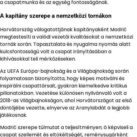
a csapatmunka és az egység fontosságának.
A kapitány szerepe a nemzetközi tornákon
Horvátország válogatottjának kapitányaként Modrić
megtestesíti a valódi vezetői kvalitásokat a nemzetközi
tornák során. Tapasztalata és nyugalma nyomás alatt
kulcsfontosságú volt a csapat irányításában a
kihívásokkal teli mérkőzéseken.
Az UEFA Európa-bajnokság és a Világbajnokság során
folyamatosan bizonyította, hogy képes motiválni és
inspirálni csapattársait, gyakran kiemelkedve kritikus
pillanatokban. Vezetése különösen nyilvánvaló volt a
2018-as Világbajnokságon, ahol Horvátországot az első
döntőjébe vezette, elnyerve az Aranylabdát a legjobb
játékosnak.
Modrić szerepe túlmutat a teljesítményen; ő képviseli a
csapat szellemét és eltökéltségét, reménysugárként