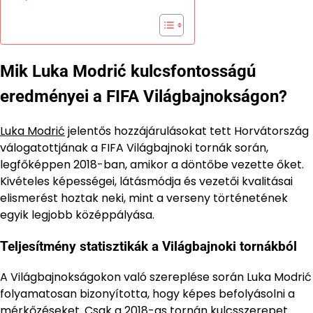
Mik Luka Modrić kulcsfontosságú
eredményei a FIFA Világbajnokságon?
Luka Modrić
jelentős hozzájárulásokat tett Horvátország
válogatottjának a FIFA Világbajnoki tornák során,
legfőképpen 2018-ban, amikor a döntőbe vezette őket.
Kivételes képességei, látásmódja és vezetői kvalitásai
elismerést hoztak neki, mint a verseny történetének
egyik legjobb középpályása.
Teljesítmény statisztikák a Világbajnoki tornákból
A Világbajnokságokon való szereplése során Luka Modrić
folyamatosan bizonyította, hogy képes befolyásolni a
mérkőzéseket. Csak a 2018-as tornán kulcsszerepet