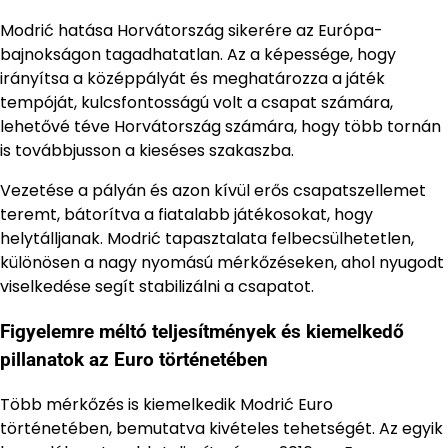
Modrić hatása Horvátország sikerére az Európa-
bajnokságon tagadhatatlan. Az a képessége, hogy
irányítsa a középpályát és meghatározza a játék
tempóját, kulcsfontosságú volt a csapat számára,
lehetővé téve Horvátország számára, hogy több tornán
is továbbjusson a kieséses szakaszba.
Vezetése a pályán és azon kívül erős csapatszellemet
teremt, bátorítva a fiatalabb játékosokat, hogy
helytálljanak. Modrić tapasztalata felbecsülhetetlen,
különösen a nagy nyomású mérkőzéseken, ahol nyugodt
viselkedése segít stabilizálni a csapatot.
Figyelemre méltó teljesítmények és kiemelkedő
pillanatok az Euro történetében
Több mérkőzés is kiemelkedik Modrić Euro
történetében, bemutatva kivételes tehetségét. Az egyik