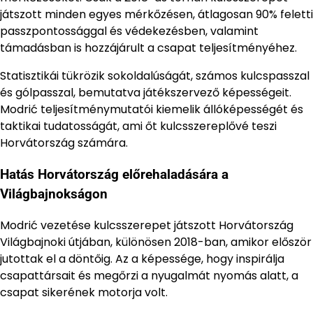
játszott minden egyes mérkőzésen, átlagosan 90% feletti
passzpontossággal és védekezésben, valamint
támadásban is hozzájárult a csapat teljesítményéhez.
Statisztikái tükrözik sokoldalúságát, számos kulcspasszal
és gólpasszal, bemutatva játékszervező képességeit.
Modrić teljesítménymutatói kiemelik állóképességét és
taktikai tudatosságát, ami őt kulcsszereplővé teszi
Horvátország számára.
Hatás Horvátország előrehaladására a
Világbajnokságon
Modrić vezetése kulcsszerepet játszott Horvátország
Világbajnoki útjában, különösen 2018-ban, amikor először
jutottak el a döntőig. Az a képessége, hogy inspirálja
csapattársait és megőrzi a nyugalmát nyomás alatt, a
csapat sikerének motorja volt.