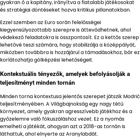
gyakran ő a kapitány, irányítva a fiatalabb játékosokat
és stratégiai döntéseket hozva kritikus pillanatokban.
Ezzel szemben az Euro során felelősségei
kiegyensúlyozottabb szerepre is áttevődhetnek, ahol
védekező feladatokra is összpontosít. Ez a kettős szerep
lehetővé teszi számára, hogy stabilizálja a középpályát,
miközben továbbra is hozzájárul a támadásokhoz, bár ez
korlátozhatja gólképzési lehetőségeit.
Kontekstuális tényezők, amelyek befolyásolják a
teljesítményt minden tornán
Minden torna kontextusa jelentős szerepet játszik Modrić
teljesítményében. A Világbajnokság egy nagy tétű
környezet, amely gyakran agresszívebb játékhoz és a
győzelemre való fókuszáláshoz vezet. Ez a nyomás
emelheti a játékát, ahogyan azt a 2018-as tornán is
láthattuk, ahol elnyerte az Aranylabdát.