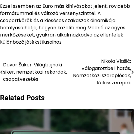
Ezzel szemben az Euro más kihívásokat jelent, rövidebb
formátummal és változó versenyszinttel. A
csoportkörök és a kieséses szakaszok dinamikája
befolyásolhatja, hogyan közelíti meg Modrić az egyes
mérkőzéseket, gyakran alkalmazkodva az ellenfelek
különböző játékstílusaihoz.
Nikola Vlašić:
Post
Davor Šuker: Világbajnoki
Válogatottbeli hatás,
siker, nemzetközi rekordok,
navigation
Nemzetközi szereplések,
csapatvezetés
Kulcsszerepek
Related Posts