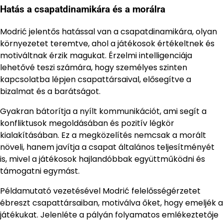
Hatás a csapatdinamikára és a morálra
Modrić jelentős hatással van a csapatdinamikára, olyan
környezetet teremtve, ahol a játékosok értékeltnek és
motiváltnak érzik magukat. Érzelmi intelligenciája
lehetővé teszi számára, hogy személyes szinten
kapcsolatba lépjen csapattársaival, elősegítve a
bizalmat és a barátságot.
Gyakran bátorítja a nyílt kommunikációt, ami segít a
konfliktusok megoldásában és pozitív légkör
kialakításában. Ez a megközelítés nemcsak a morált
növeli, hanem javítja a csapat általános teljesítményét
is, mivel a játékosok hajlandóbbak együttműködni és
támogatni egymást.
Példamutató vezetésével Modrić felelősségérzetet
ébreszt csapattársaiban, motiválva őket, hogy emeljék a
játékukat. Jelenléte a pályán folyamatos emlékeztetője