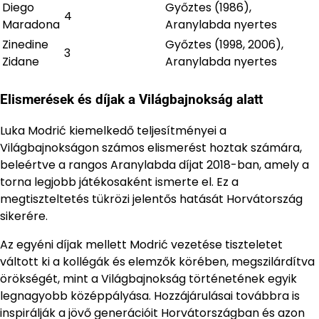
Diego
Győztes (1986),
4
Maradona
Aranylabda nyertes
Zinedine
Győztes (1998, 2006),
3
Zidane
Aranylabda nyertes
Elismerések és díjak a Világbajnokság alatt
Luka Modrić kiemelkedő teljesítményei a
Világbajnokságon számos elismerést hoztak számára,
beleértve a rangos Aranylabda díjat 2018-ban, amely a
torna legjobb játékosaként ismerte el. Ez a
megtiszteltetés tükrözi jelentős hatását Horvátország
sikerére.
Az egyéni díjak mellett Modrić vezetése tiszteletet
váltott ki a kollégák és elemzők körében, megszilárdítva
örökségét, mint a Világbajnokság történetének egyik
legnagyobb középpályása. Hozzájárulásai továbbra is
inspirálják a jövő generációit Horvátországban és azon