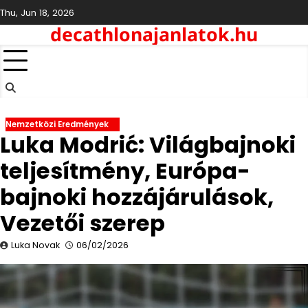
Skip
Thu, Jun 18, 2026
to
decathlonajanlatok.hu
content
Nemzetközi Eredmények
Luka Modrić: Világbajnoki
teljesítmény, Európa-
bajnoki hozzájárulások,
Vezetői szerep
Luka Novak
06/02/2026