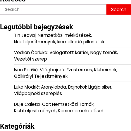
Search
for:
Legutóbbi bejegyzések
Tin Jedvaj: Nemzetközi mérkőzések,
klubteljesítmények, kiemelkedő pillanatok
Vedran Ćorluka: Válogatott karrier, Nagy tornák,
Vezetői szerep
Ivan Perišić: Világbajnoki Ezüstérmes, Klubcímek,
Gólkirályi Teljesítmények
Luka Modrić: Aranylabda, Bajnokok Ligája siker,
Világbajnoki szereplés
Duje Ćaleta-Car: Nemzetközi Tornák,
Klubteljesítmények, Karrierkiemelkedések
Kategóriák