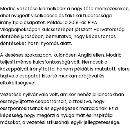
Modrić vezetése kiemelkedik a nagy tétű mérkőzéseken,
ahol nyugodt viselkedése és taktikai tudatossága
irányítja a csapatot. Például a 2018-as FIFA
Világbajnokságon kulcsszerepet játszott Horvátország
döntőbe jutásában, bemutatva, hogy képes fontos
döntéseket hozni nyomás alatt.
A kieséses szakaszban, különösen Anglia ellen, Modrić
teljesítménye kulcsfontosságú volt. Nemcsak a
középpályát irányította, hanem példát is mutatott, előre
hajtva a csapatot kitartó munkamoráljával és
eltökéltségével.
Vezetése nyilvánvaló volt, amikor nehéz pillanatokban
összegyűjtötte csapattársait, biztosítva, hogy
összpontosítsanak és egységesek maradjanak. Ez a
képesség, hogy megőrzi a nyugalmát és inspirálja
másokat, a vezetési stílusának egyik jellegzetessége.