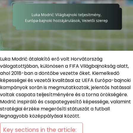
Luka Modrić átalakító erő volt Horvátország
válogatottjában, különösen a FIFA Világbajnokság alatt,
ahol 2018-ban a döntőbe vezette őket. Kiemelkedő
képességei és vezetői kvalitásai az UEFA Európa-bajnoki
kampányok során is megmutatkoztak, jelentős hatással
voltak csapata teljesítményére és a torna örökségére.
Modrić inspiráló és csapategyesítő képessége, valamint
stratégiai érzéke megerősíti státuszát a futball
legnagyobb középpályásai között.
Key sections in the article: