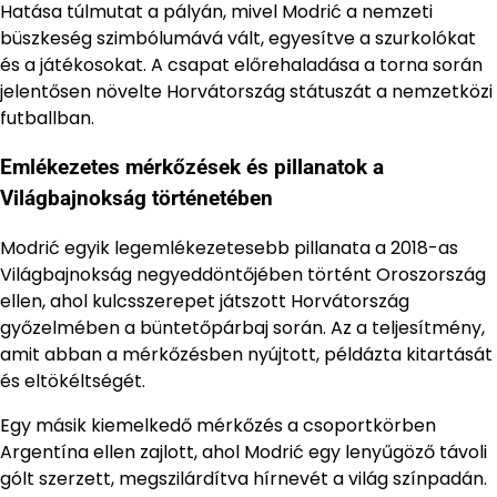
Hatása túlmutat a pályán, mivel Modrić a nemzeti
büszkeség szimbólumává vált, egyesítve a szurkolókat
és a játékosokat. A csapat előrehaladása a torna során
jelentősen növelte Horvátország státuszát a nemzetközi
futballban.
Emlékezetes mérkőzések és pillanatok a
Világbajnokság történetében
Modrić egyik legemlékezetesebb pillanata a 2018-as
Világbajnokság negyeddöntőjében történt Oroszország
ellen, ahol kulcsszerepet játszott Horvátország
győzelmében a büntetőpárbaj során. Az a teljesítmény,
amit abban a mérkőzésben nyújtott, példázta kitartását
és eltökéltségét.
Egy másik kiemelkedő mérkőzés a csoportkörben
Argentína ellen zajlott, ahol Modrić egy lenyűgöző távoli
gólt szerzett, megszilárdítva hírnevét a világ színpadán.