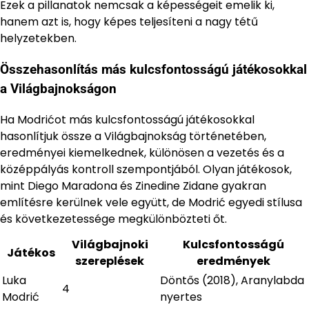
Ezek a pillanatok nemcsak a képességeit emelik ki,
hanem azt is, hogy képes teljesíteni a nagy tétű
helyzetekben.
Összehasonlítás más kulcsfontosságú játékosokkal
a Világbajnokságon
Ha Modrićot más kulcsfontosságú játékosokkal
hasonlítjuk össze a Világbajnokság történetében,
eredményei kiemelkednek, különösen a vezetés és a
középpályás kontroll szempontjából. Olyan játékosok,
mint Diego Maradona és Zinedine Zidane gyakran
említésre kerülnek vele együtt, de Modrić egyedi stílusa
és következetessége megkülönbözteti őt.
Világbajnoki
Kulcsfontosságú
Játékos
szereplések
eredmények
Luka
Döntős (2018), Aranylabda
4
Modrić
nyertes