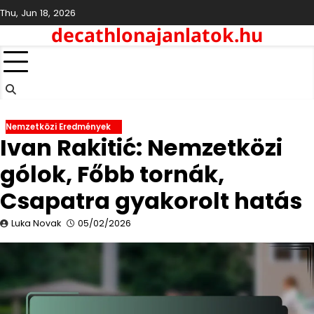
Skip
Thu, Jun 18, 2026
to
decathlonajanlatok.hu
content
Nemzetközi Eredmények
Ivan Rakitić: Nemzetközi
gólok, Főbb tornák,
Csapatra gyakorolt hatás
Luka Novak
05/02/2026