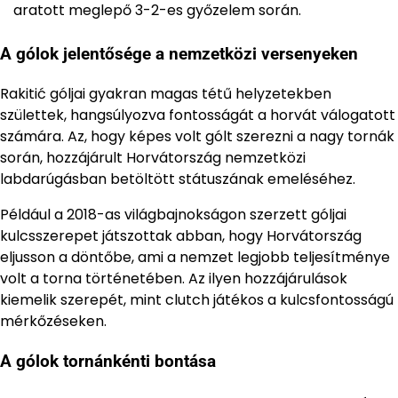
aratott meglepő 3-2-es győzelem során.
A gólok jelentősége a nemzetközi versenyeken
Rakitić góljai gyakran magas tétű helyzetekben
születtek, hangsúlyozva fontosságát a horvát válogatott
számára. Az, hogy képes volt gólt szerezni a nagy tornák
során, hozzájárult Horvátország nemzetközi
labdarúgásban betöltött státuszának emeléséhez.
Például a 2018-as világbajnokságon szerzett góljai
kulcsszerepet játszottak abban, hogy Horvátország
eljusson a döntőbe, ami a nemzet legjobb teljesítménye
volt a torna történetében. Az ilyen hozzájárulások
kiemelik szerepét, mint clutch játékos a kulcsfontosságú
mérkőzéseken.
A gólok tornánkénti bontása