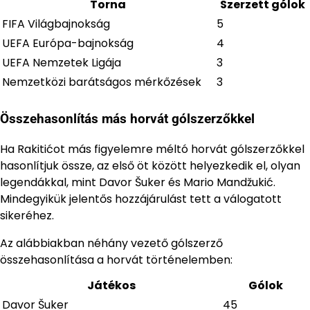
Torna
Szerzett gólok
FIFA Világbajnokság
5
UEFA Európa-bajnokság
4
UEFA Nemzetek Ligája
3
Nemzetközi barátságos mérkőzések
3
Összehasonlítás más horvát gólszerzőkkel
Ha Rakitićot más figyelemre méltó horvát gólszerzőkkel
hasonlítjuk össze, az első öt között helyezkedik el, olyan
legendákkal, mint Davor Šuker és Mario Mandžukić.
Mindegyikük jelentős hozzájárulást tett a válogatott
sikeréhez.
Az alábbiakban néhány vezető gólszerző
összehasonlítása a horvát történelemben:
Játékos
Gólok
Davor Šuker
45