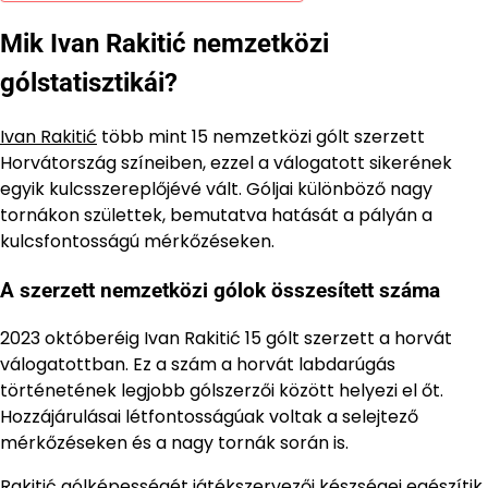
Mik Ivan Rakitić nemzetközi
gólstatisztikái?
Ivan Rakitić
több mint 15 nemzetközi gólt szerzett
Horvátország színeiben, ezzel a válogatott sikerének
egyik kulcsszereplőjévé vált. Góljai különböző nagy
tornákon születtek, bemutatva hatását a pályán a
kulcsfontosságú mérkőzéseken.
A szerzett nemzetközi gólok összesített száma
2023 októberéig Ivan Rakitić 15 gólt szerzett a horvát
válogatottban. Ez a szám a horvát labdarúgás
történetének legjobb gólszerzői között helyezi el őt.
Hozzájárulásai létfontosságúak voltak a selejtező
mérkőzéseken és a nagy tornák során is.
Rakitić gólképességét játékszervezői készségei egészítik