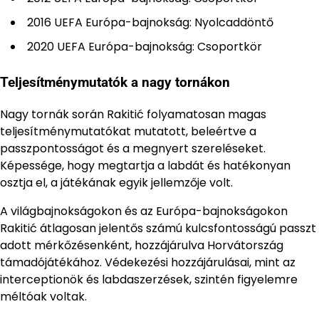
2016 UEFA Európa-bajnokság: Nyolcaddöntő
2020 UEFA Európa-bajnokság: Csoportkör
Teljesítménymutatók a nagy tornákon
Nagy tornák során Rakitić folyamatosan magas
teljesítménymutatókat mutatott, beleértve a
passzpontosságot és a megnyert szereléseket.
Képessége, hogy megtartja a labdát és hatékonyan
osztja el, a játékának egyik jellemzője volt.
A világbajnokságokon és az Európa-bajnokságokon
Rakitić átlagosan jelentős számú kulcsfontosságú passzt
adott mérkőzésenként, hozzájárulva Horvátország
támadójátékához. Védekezési hozzájárulásai, mint az
interceptionök és labdaszerzések, szintén figyelemre
méltóak voltak.