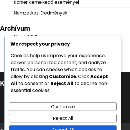
Karrier kiemelkedő eseményei
Nemzetközi Eredmények
Archívum
March 2026
We respect your privacy
February 2026
Cookies help us improve your experience,
deliver personalized content, and analyze
traffic. You can choose which cookies to
allow by clicking
Customize
. Click
Accept
Kategóriák
All
to consent or
Reject All
to decline non-
essential cookies.
Játékos Életrajzok
Karrier kiemelkedő eseményei
Customize
Nemzetközi Eredmények
Reject All
Accept All