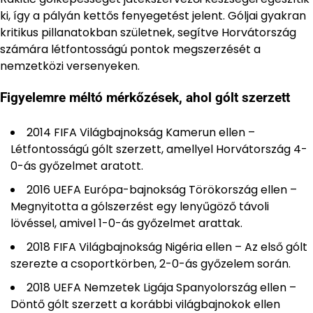
ki, így a pályán kettős fenyegetést jelent. Góljai gyakran
kritikus pillanatokban születnek, segítve Horvátország
számára létfontosságú pontok megszerzését a
nemzetközi versenyeken.
Figyelemre méltó mérkőzések, ahol gólt szerzett
2014 FIFA Világbajnokság Kamerun ellen –
Létfontosságú gólt szerzett, amellyel Horvátország 4-
0-ás győzelmet aratott.
2016 UEFA Európa-bajnokság Törökország ellen –
Megnyitotta a gólszerzést egy lenyűgöző távoli
lövéssel, amivel 1-0-ás győzelmet arattak.
2018 FIFA Világbajnokság Nigéria ellen – Az első gólt
szerezte a csoportkörben, 2-0-ás győzelem során.
2018 UEFA Nemzetek Ligája Spanyolország ellen –
Döntő gólt szerzett a korábbi világbajnokok ellen