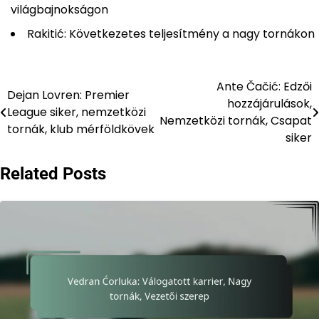
világbajnokságon
Rakitić: Következetes teljesítmény a nagy tornákon
Ante Čačić: Edzői
Post
Dejan Lovren: Premier
hozzájárulások,
League siker, nemzetközi
navigation
Nemzetközi tornák, Csapat
tornák, klub mérföldkövek
siker
Related Posts