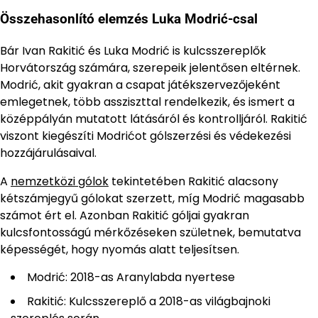
Összehasonlító elemzés Luka Modrić-csal
Bár Ivan Rakitić és Luka Modrić is kulcsszereplők
Horvátország számára, szerepeik jelentősen eltérnek.
Modrić, akit gyakran a csapat játékszervezőjeként
emlegetnek, több assziszttal rendelkezik, és ismert a
középpályán mutatott látásáról és kontrolljáról. Rakitić
viszont kiegészíti Modrićot gólszerzési és védekezési
hozzájárulásaival.
A
nemzetközi gólok
tekintetében Rakitić alacsony
kétszámjegyű gólokat szerzett, míg Modrić magasabb
számot ért el. Azonban Rakitić góljai gyakran
kulcsfontosságú mérkőzéseken születnek, bemutatva
képességét, hogy nyomás alatt teljesítsen.
Modrić: 2018-as Aranylabda nyertese
Rakitić: Kulcsszereplő a 2018-as világbajnoki