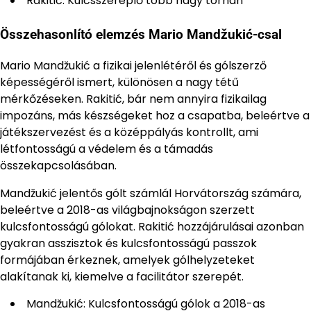
Rakitić: Kulcsszereplő több nagy tornán
Összehasonlító elemzés Mario Mandžukić-csal
Mario Mandžukić a fizikai jelenlétéről és gólszerző
képességéről ismert, különösen a nagy tétű
mérkőzéseken. Rakitić, bár nem annyira fizikailag
impozáns, más készségeket hoz a csapatba, beleértve a
játékszervezést és a középpályás kontrollt, ami
létfontosságú a védelem és a támadás
összekapcsolásában.
Mandžukić jelentős gólt számlál Horvátország számára,
beleértve a 2018-as világbajnokságon szerzett
kulcsfontosságú gólokat. Rakitić hozzájárulásai azonban
gyakran asszisztok és kulcsfontosságú passzok
formájában érkeznek, amelyek gólhelyzeteket
alakítanak ki, kiemelve a facilitátor szerepét.
Mandžukić: Kulcsfontosságú gólok a 2018-as