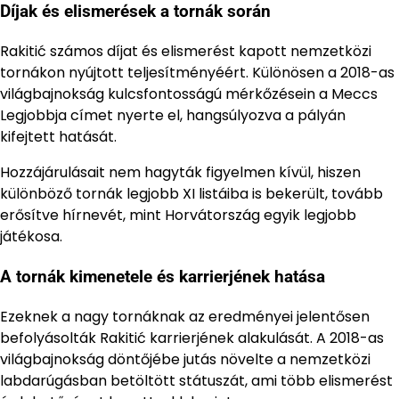
Díjak és elismerések a tornák során
Rakitić számos díjat és elismerést kapott nemzetközi
tornákon nyújtott teljesítményéért. Különösen a 2018-as
világbajnokság kulcsfontosságú mérkőzésein a Meccs
Legjobbja címet nyerte el, hangsúlyozva a pályán
kifejtett hatását.
Hozzájárulásait nem hagyták figyelmen kívül, hiszen
különböző tornák legjobb XI listáiba is bekerült, tovább
erősítve hírnevét, mint Horvátország egyik legjobb
játékosa.
A tornák kimenetele és karrierjének hatása
Ezeknek a nagy tornáknak az eredményei jelentősen
befolyásolták Rakitić karrierjének alakulását. A 2018-as
világbajnokság döntőjébe jutás növelte a nemzetközi
labdarúgásban betöltött státuszát, ami több elismerést