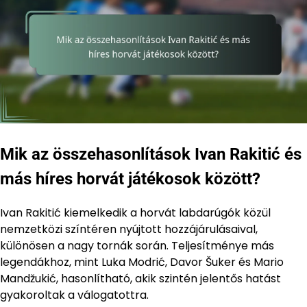
Mik az összehasonlítások Ivan Rakitić és
más híres horvát játékosok között?
Ivan Rakitić kiemelkedik a horvát labdarúgók közül
nemzetközi színtéren nyújtott hozzájárulásaival,
különösen a nagy tornák során. Teljesítménye más
legendákhoz, mint Luka Modrić, Davor Šuker és Mario
Mandžukić, hasonlítható, akik szintén jelentős hatást
gyakoroltak a válogatottra.