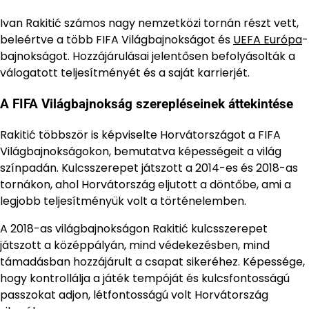
Ivan Rakitić számos nagy nemzetközi tornán részt vett,
beleértve a több FIFA Világbajnokságot és
UEFA Európa
-
bajnokságot. Hozzájárulásai jelentősen befolyásolták a
válogatott teljesítményét és a saját karrierjét.
A FIFA Világbajnokság szerepléseinek áttekintése
Rakitić többször is képviselte Horvátországot a FIFA
Világbajnokságokon, bemutatva képességeit a világ
színpadán. Kulcsszerepet játszott a 2014-es és 2018-as
tornákon, ahol Horvátország eljutott a döntőbe, ami a
legjobb teljesítményük volt a történelemben.
A 2018-as világbajnokságon Rakitić kulcsszerepet
játszott a középpályán, mind védekezésben, mind
támadásban hozzájárult a csapat sikeréhez. Képessége,
hogy kontrollálja a játék tempóját és kulcsfontosságú
passzokat adjon, létfontosságú volt Horvátország