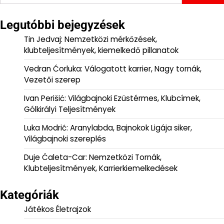
for:
Legutóbbi bejegyzések
Tin Jedvaj: Nemzetközi mérkőzések,
klubteljesítmények, kiemelkedő pillanatok
Vedran Ćorluka: Válogatott karrier, Nagy tornák,
Vezetői szerep
Ivan Perišić: Világbajnoki Ezüstérmes, Klubcímek,
Gólkirályi Teljesítmények
Luka Modrić: Aranylabda, Bajnokok Ligája siker,
Világbajnoki szereplés
Duje Ćaleta-Car: Nemzetközi Tornák,
Klubteljesítmények, Karrierkiemelkedések
Kategóriák
Játékos Életrajzok