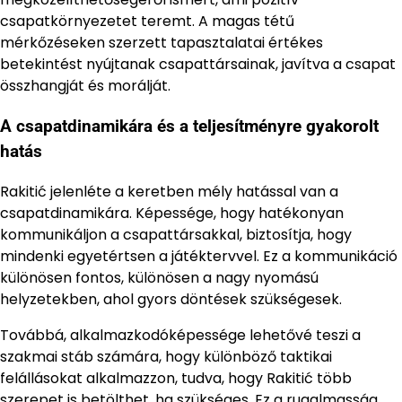
csapatkörnyezetet teremt. A magas tétű
mérkőzéseken szerzett tapasztalatai értékes
betekintést nyújtanak csapattársainak, javítva a csapat
összhangját és morálját.
A csapatdinamikára és a teljesítményre gyakorolt
hatás
Rakitić jelenléte a keretben mély hatással van a
csapatdinamikára. Képessége, hogy hatékonyan
kommunikáljon a csapattársakkal, biztosítja, hogy
mindenki egyetértsen a játéktervvel. Ez a kommunikáció
különösen fontos, különösen a nagy nyomású
helyzetekben, ahol gyors döntések szükségesek.
Továbbá, alkalmazkodóképessége lehetővé teszi a
szakmai stáb számára, hogy különböző taktikai
felállásokat alkalmazzon, tudva, hogy Rakitić több
szerepet is betölthet, ha szükséges. Ez a rugalmasság