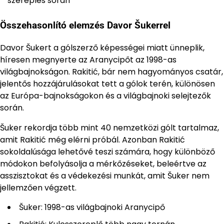
szereplés során
Összehasonlító elemzés Davor Šukerrel
Davor Šukert a gólszerző képességei miatt ünneplik,
híresen megnyerte az Aranycipőt az 1998-as
világbajnokságon. Rakitić, bár nem hagyományos csatár,
jelentős hozzájárulásokat tett a gólok terén, különösen
az Európa-bajnokságokon és a világbajnoki selejtezők
során.
Šuker rekordja több mint 40 nemzetközi gólt tartalmaz,
amit Rakitić még elérni próbál. Azonban Rakitić
sokoldalúsága lehetővé teszi számára, hogy különböző
módokon befolyásolja a mérkőzéseket, beleértve az
asszisztokat és a védekezési munkát, amit Šuker nem
jellemzően végzett.
Šuker: 1998-as világbajnoki Aranycipő