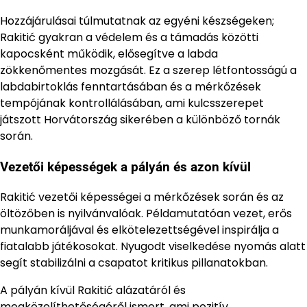
Hozzájárulásai túlmutatnak az egyéni készségeken;
Rakitić gyakran a védelem és a támadás közötti
kapocsként működik, elősegítve a labda
zökkenőmentes mozgását. Ez a szerep létfontosságú a
labdabirtoklás fenntartásában és a mérkőzések
tempójának kontrollálásában, ami kulcsszerepet
játszott Horvátország sikerében a különböző tornák
során.
Vezetői képességek a pályán és azon kívül
Rakitić vezetői képességei a mérkőzések során és az
öltözőben is nyilvánvalóak. Példamutatóan vezet, erős
munkamoráljával és elkötelezettségével inspirálja a
fiatalabb játékosokat. Nyugodt viselkedése nyomás alatt
segít stabilizálni a csapatot kritikus pillanatokban.
A pályán kívül Rakitić alázatáról és
megközelíthetőségéről ismert, ami pozitív