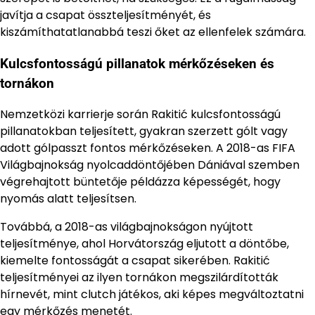
javítja a csapat összteljesítményét, és
kiszámíthatatlanabbá teszi őket az ellenfelek számára.
Kulcsfontosságú pillanatok mérkőzéseken és
tornákon
Nemzetközi karrierje során Rakitić kulcsfontosságú
pillanatokban teljesített, gyakran szerzett gólt vagy
adott gólpasszt fontos mérkőzéseken. A 2018-as FIFA
Világbajnokság nyolcaddöntőjében Dániával szemben
végrehajtott büntetője példázza képességét, hogy
nyomás alatt teljesítsen.
Továbbá, a 2018-as világbajnokságon nyújtott
teljesítménye, ahol Horvátország eljutott a döntőbe,
kiemelte fontosságát a csapat sikerében. Rakitić
teljesítményei az ilyen tornákon megszilárdították
hírnevét, mint clutch játékos, aki képes megváltoztatni
egy mérkőzés menetét.