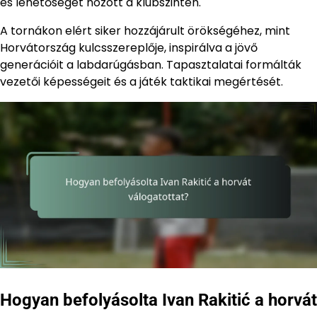
és lehetőséget hozott a klubszinten.
A tornákon elért siker hozzájárult örökségéhez, mint
Horvátország kulcsszereplője, inspirálva a jövő
generációit a labdarúgásban. Tapasztalatai formálták
vezetői képességeit és a játék taktikai megértését.
Hogyan befolyásolta Ivan Rakitić a horvát