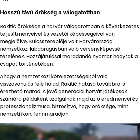
Hosszú távú örökség a válogatottban
Rakitić öröksége a horvát válogatottban a következetes
teljesítményeivel és vezetői képességeivel van
megjelölve. Kulcsszereplője volt Horvátország
nemzetközi labdarúgásban való versenyképessé
tételének. Hozzájárulásai maradandó nyomot hagytak a
csapat történetében.
Ahogy a nemzetközi kötelezettségeitől való
visszavonulás felé halad, Rakitić hatása továbbra is
érezhető marad. A jövő generációi horvát játékosok
számára példaként szolgálnak majd az ő eredményei és
professzionalizmusa, biztosítva, hogy öröksége, mint
nemzeti ikon, fennmaradjon.