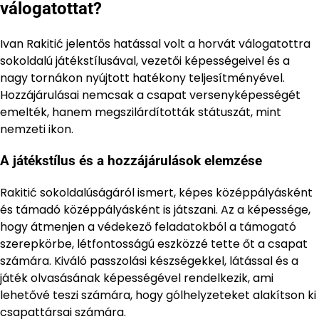
válogatottat?
Ivan Rakitić jelentős hatással volt a horvát válogatottra
sokoldalú játékstílusával, vezetői képességeivel és a
nagy tornákon nyújtott hatékony teljesítményével.
Hozzájárulásai nemcsak a csapat versenyképességét
emelték, hanem megszilárdították státuszát, mint
nemzeti ikon.
A játékstílus és a hozzájárulások elemzése
Rakitić sokoldalúságáról ismert, képes középpályásként
és támadó középpályásként is játszani. Az a képessége,
hogy átmenjen a védekező feladatokból a támogató
szerepkörbe, létfontosságú eszközzé tette őt a csapat
számára. Kiváló passzolási készségekkel, látással és a
játék olvasásának képességével rendelkezik, ami
lehetővé teszi számára, hogy gólhelyzeteket alakítson ki
csapattársai számára.